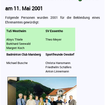
Sport für Ältere
am 11. Mai 2001
Vereine
Folgende Personen wurden 2001 für die Bekleidung eines
Ergebnisse
Ehrenamtes gewürdigt:
Sportabzeichen
TuS Westheim
SV Essentho
Kontakt
Aloys Thiele
Theo Meyer
Mitgliederbereich
Burkhard Seewald
Margret Koch
Badminton Club Marsberg
Sportfreunde Oesdorf
Michael Busche
Christa Hansmann
Friedhelm Schäfers
Anton Linnemann