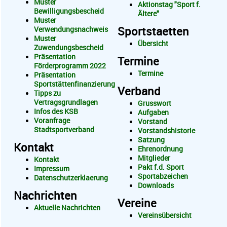
Muster
Aktionstag "Sport f.
Bewilligungsbescheid
Ältere"
Muster
Sportstaetten
Verwendungsnachweis
Muster
Übersicht
Zuwendungsbescheid
Präsentation
Termine
Förderprogramm 2022
Termine
Präsentation
Sportstättenfinanzierung
Verband
Tipps zu
Vertragsgrundlagen
Grusswort
Infos des KSB
Aufgaben
Voranfrage
Vorstand
Stadtsportverband
Vorstandshistorie
Satzung
Kontakt
Ehrenordnung
Mitglieder
Kontakt
Pakt f.d. Sport
Impressum
Sportabzeichen
Datenschutzerklaerung
Downloads
Nachrichten
Vereine
Aktuelle Nachrichten
Vereinsübersicht