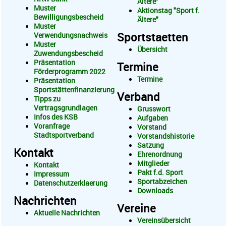
Ältere"
Muster
Aktionstag "Sport f.
Bewilligungsbescheid
Ältere"
Muster
Sportstaetten
Verwendungsnachweis
Muster
Übersicht
Zuwendungsbescheid
Präsentation
Termine
Förderprogramm 2022
Termine
Präsentation
Sportstättenfinanzierung
Verband
Tipps zu
Vertragsgrundlagen
Grusswort
Infos des KSB
Aufgaben
Voranfrage
Vorstand
Stadtsportverband
Vorstandshistorie
Satzung
Kontakt
Ehrenordnung
Mitglieder
Kontakt
Pakt f.d. Sport
Impressum
Sportabzeichen
Datenschutzerklaerung
Downloads
Nachrichten
Vereine
Aktuelle Nachrichten
Vereinsübersicht