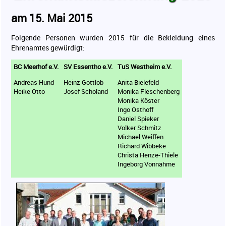
Sport für Ältere
am 15. Mai 2015
Vereine
Folgende Personen wurden 2015 für die Bekleidung eines
Ergebnisse
Ehrenamtes gewürdigt:
Sportabzeichen
BC Meerhof e.V.
SV Essentho e.V.
TuS Westheim e.V.
Kontakt
Andreas Hund
Heinz Gottlob
Anita Bielefeld
Mitgliederbereich
Heike Otto
Josef Scholand
Monika Fleschenberg
Monika Köster
Ingo Osthoff
Daniel Spieker
Volker Schmitz
Michael Weiffen
Richard Wibbeke
Christa Henze-Thiele
Ingeborg Vonnahme