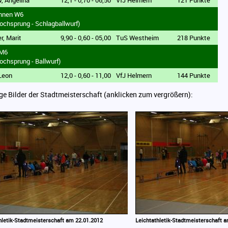
, Angelina
12,1 - 0,70 - 06,50
VfJ Helmern
121 Punkte
innen W6
ochsprung - Schlagballwurf)
r, Marit
9,90 - 0,60 - 05,00
TuS Westheim
218 Punkte
 M6
ochsprung - Ballwurf)
 Leon
12,0 - 0,60 - 11,00
VfJ Helmern
144 Punkte
ige Bilder der Stadtmeisterschaft (anklicken zum vergrößern):
hletik-Stadtmeisterschaft am 22.01.2012
Leichtathletik-Stadtmeisterschaft 