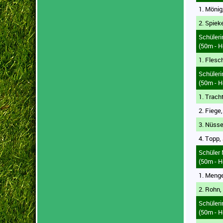
1. Mönig
2. Spiek
Schüler
(50m - H
1. Flesc
Schüler
(50m - H
1. Trach
2. Fiege,
3. Nüsse
4. Topp,
Schüler
(50m - H
1. Menge
2. Rohn,
Schüler
(50m - H