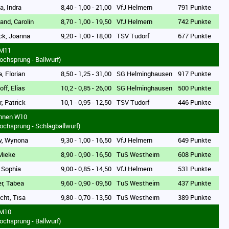
a, Indra
8,40 - 1,00 - 21,00
VfJ Helmern
791 Punkte
rand, Carolin
8,70 - 1,00 - 19,50
VfJ Helmern
742 Punkte
ck, Joanna
9,20 - 1,00 - 18,00
TSV Tudorf
677 Punkte
 M11
ochsprung - Ballwurf)
, Florian
8,50 - 1,25 - 31,00
SG Helminghausen
917 Punkte
off, Elias
10,2 - 0,85 - 26,00
SG Helminghausen
500 Punkte
r, Patrick
10,1 - 0,95 - 12,50
TSV Tudorf
446 Punkte
innen W10
ochsprung - Schlagballwurf)
w, Wynona
9,30 - 1,00 - 16,50
VfJ Helmern
649 Punkte
 Mieke
8,90 - 0,90 - 16,50
TuS Westheim
608 Punkte
, Sophia
9,00 - 0,85 - 14,50
VfJ Helmern
531 Punkte
r, Tabea
9,60 - 0,90 - 09,50
TuS Westheim
437 Punkte
echt, Tisa
9,80 - 0,70 - 13,50
TuS Westheim
389 Punkte
 M10
ochsprung - Ballwurf)