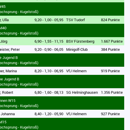
W45
ochsprung - Kugelstoß)
r, Ulla
9,20 - 1,00 - 05,95
TSV Tudorf
824 Punkte
 M40
ochsprung - Kugelstoß)
 Jörg
6,90 - 1,55 - 11,15
BSV Fürstenberg
1.667 Punkte
eister, Peter
9,20 - 0,90 - 06,05
Minigolf-Club
384 Punkte
e Jugend B
ochsprung - Kugelstoß)
er, Marina
8,20 - 1,10 - 06,95
VfJ Helmern
919 Punkte
he Jugend B
ochsprung - Kugelstoß)
r, Robert
6,80 - 1,60 - 08,13
SG Helminghausen
1.356 Punkte
innen W15
ochsprung - Kugelstoß)
, Johanna
8,40 - 1,20 - 05,90
VfJ Helmern
927 Punkte
 M15
ochsprung - Kugelstoß)