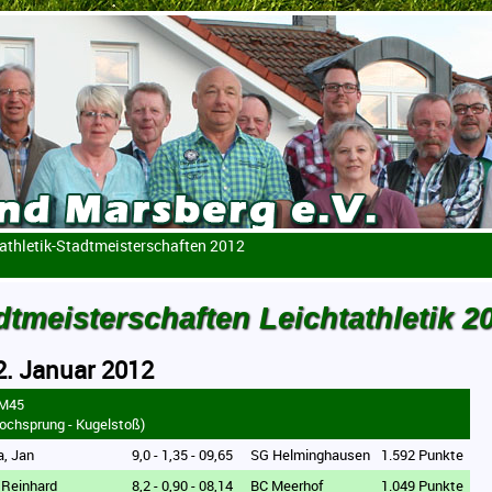
athletik-Stadtmeisterschaften 2012
dtmeisterschaften Leichtathletik 2
. Januar 2012
 M45
ochsprung - Kugelstoß)
a, Jan
9,0 - 1,35 - 09,65
SG Helminghausen
1.592 Punkte
, Reinhard
8,2 - 0,90 - 08,14
BC Meerhof
1.049 Punkte