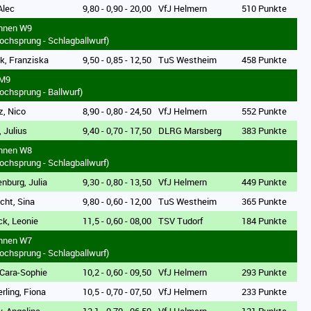
Alec
9,80 - 0,90 - 20,00
VfJ Helmern
510 Punkte
innen W9
ochsprung - Schlagballwurf)
k, Franziska
9,50 - 0,85 - 12,50
TuS Westheim
458 Punkte
 M9
ochsprung - Ballwurf)
z, Nico
8,90 - 0,80 - 24,50
VfJ Helmern
552 Punkte
, Julius
9,40 - 0,70 - 17,50
DLRG Marsberg
383 Punkte
innen W8
ochsprung - Schlagballwurf)
enburg, Julia
9,30 - 0,80 - 13,50
VfJ Helmern
449 Punkte
echt, Sina
9,80 - 0,60 - 12,00
TuS Westheim
365 Punkte
ck, Leonie
11,5 - 0,60 - 08,00
TSV Tudorf
184 Punkte
innen W7
ochsprung - Schlagballwurf)
 Cara-Sophie
10,2 - 0,60 - 09,50
VfJ Helmern
293 Punkte
rling, Fiona
10,5 - 0,70 - 07,50
VfJ Helmern
233 Punkte