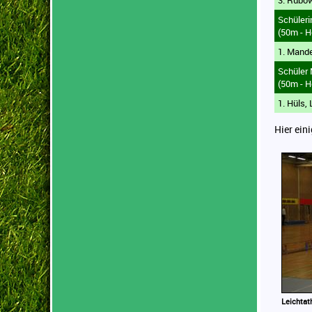
3. Rubow
Schüler
(50m - H
1. Mande
Schüler
(50m - H
1. Hüls,
Hier ein
Leichtat