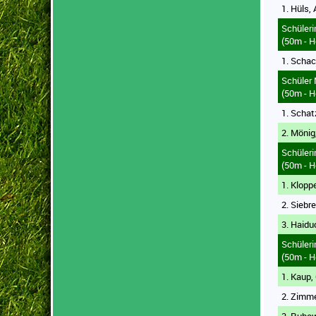
1. Hüls, 
Schüler
(50m - H
1. Schac
Schüler
(50m - H
1. Schat
2. Mönig
Schüler
(50m - H
1. Klopp
2. Siebr
3. Haidu
Schüler
(50m - H
1. Kaup,
2. Zimme