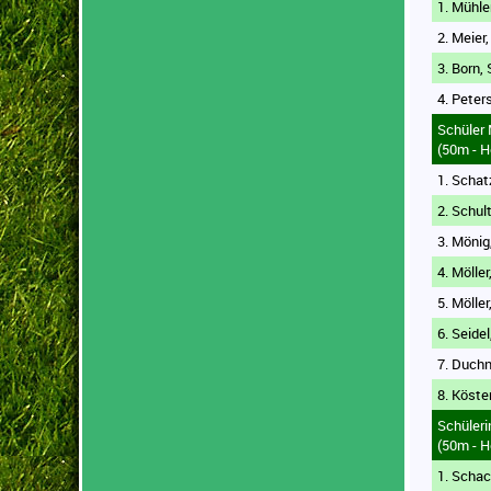
1. Mühl
2. Meier
3. Born, 
4. Peter
Schüler
(50m - H
1. Schat
2. Schult
3. Mönig
4. Möller
5. Möller
6. Seidel
7. Duchn
8. Köste
Schüler
(50m - H
1. Schac