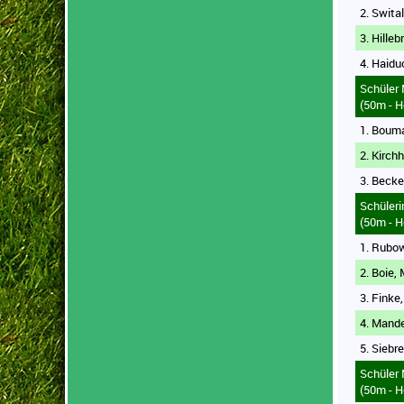
2. Swital
3. Hilleb
4. Haidu
Schüler
(50m - H
1. Bouma
2. Kirchh
3. Becke
Schüler
(50m - H
1. Rubo
2. Boie,
3. Finke
4. Mande
5. Siebr
Schüler
(50m - H