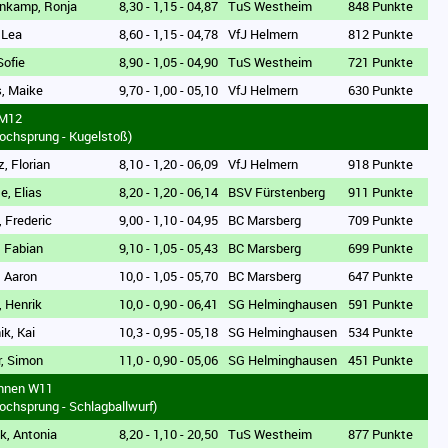
enkamp, Ronja
8,30 - 1,15 - 04,87
TuS Westheim
848 Punkte
, Lea
8,60 - 1,15 - 04,78
VfJ Helmern
812 Punkte
Sofie
8,90 - 1,05 - 04,90
TuS Westheim
721 Punkte
s, Maike
9,70 - 1,00 - 05,10
VfJ Helmern
630 Punkte
 M12
ochsprung - Kugelstoß)
z, Florian
8,10 - 1,20 - 06,09
VfJ Helmern
918 Punkte
e, Elias
8,20 - 1,20 - 06,14
BSV Fürstenberg
911 Punkte
, Frederic
9,00 - 1,10 - 04,95
BC Marsberg
709 Punkte
, Fabian
9,10 - 1,05 - 05,43
BC Marsberg
699 Punkte
, Aaron
10,0 - 1,05 - 05,70
BC Marsberg
647 Punkte
, Henrik
10,0 - 0,90 - 06,41
SG Helminghausen
591 Punkte
ik, Kai
10,3 - 0,95 - 05,18
SG Helminghausen
534 Punkte
r, Simon
11,0 - 0,90 - 05,06
SG Helminghausen
451 Punkte
innen W11
ochsprung - Schlagballwurf)
k, Antonia
8,20 - 1,10 - 20,50
TuS Westheim
877 Punkte