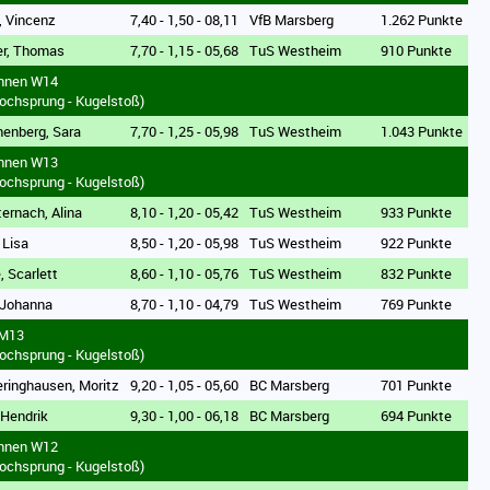
, Vincenz
7,40 - 1,50 - 08,11
VfB Marsberg
1.262 Punkte
er, Thomas
7,70 - 1,15 - 05,68
TuS Westheim
910 Punkte
innen W14
ochsprung - Kugelstoß)
henberg, Sara
7,70 - 1,25 - 05,98
TuS Westheim
1.043 Punkte
innen W13
ochsprung - Kugelstoß)
ternach, Alina
8,10 - 1,20 - 05,42
TuS Westheim
933 Punkte
 Lisa
8,50 - 1,20 - 05,98
TuS Westheim
922 Punkte
, Scarlett
8,60 - 1,10 - 05,76
TuS Westheim
832 Punkte
 Johanna
8,70 - 1,10 - 04,79
TuS Westheim
769 Punkte
 M13
ochsprung - Kugelstoß)
ringhausen, Moritz
9,20 - 1,05 - 05,60
BC Marsberg
701 Punkte
 Hendrik
9,30 - 1,00 - 06,18
BC Marsberg
694 Punkte
innen W12
ochsprung - Kugelstoß)