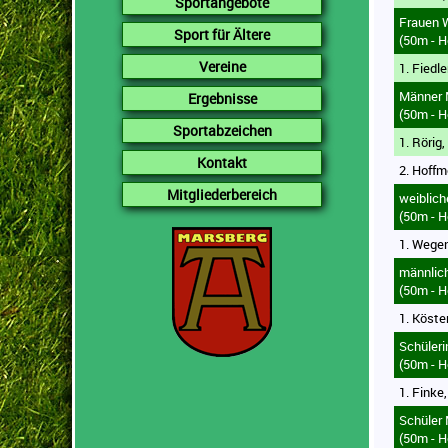
Sportangebote
Vereine
Frauen 
Sport für Ältere
(50m - H
Ergebnisse
Vereine
1. Fiedle
Sportabzeichen
Männer
Ergebnisse
Kontakt
(50m - H
Sportabzeichen
Mitgliederbereich
1. Rörig,
Kontakt
2. Hoffm
Mitgliederbereich
weiblich
(50m - H
1. Wegen
männlic
(50m - H
1. Köste
Schüler
(50m - H
1. Finke
Schüler
(50m - H