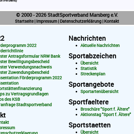
ortverband)
© 2000 - 2026 StadtSportverband Marsberg e.V.
Startseite
|
Impressum
|
Datenschutzerklärung
|
Kontakt
22
Nachrichten
rderprogramm 2022
Aktuelle Nachrichten
derrichtlinie
Sportabzeichen
ster Antragsformular NRW Bank
ster Bewilligungsbescheid
Übersicht
ster Verwendungsnachweis
Statistik
ster Zuwendungsbescheid
Streckenplan
äsentation Förderprogramm 2022
Sportangebote
äsentation
rtstättenfinanzierung
Sportartenübersicht
pps zu Vertragsgrundlagen
fos des KSB
Sportfaeltere
ranfrage Stadtsportverband
Broschüre "Sport f. Ältere"
kt
Aktionstag "Sport f. Ältere"
ntakt
Sportstaetten
pressum
Übersicht
tenschutzerklaerung