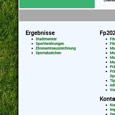
(Stadtsp
Ergebnisse
Fp20
Stadtmeister
Fö
Sportlerehrungen
För
Ehrenamtsauszeichnung
Mu
Sportabzeichen
Mu
Mu
Mu
Pr
Pr
Spo
Ti
In
Vo
Konta
Ko
Im
Da