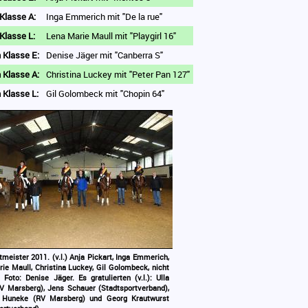
Klasse A:
Inga Emmerich mit "De la rue"
Klasse L:
Lena Marie Maull mit "Playgirl 16"
 Klasse E:
Denise Jäger mit "Canberra S"
 Klasse A:
Christina Luckey mit "Peter Pan 127"
 Klasse L:
Gil Golombeck mit "Chopin 64"
tmeister 2011. (v.l.) Anja Pickart, Inga Emmerich,
ie Maull, Christina Luckey, Gil Golombeck, nicht
Foto: Denise Jäger. Es gratulierten (v.l.): Ulla
V Marsberg), Jens Schauer (Stadtsportverband),
a Huneke (RV Marsberg) und Georg Krautwurst