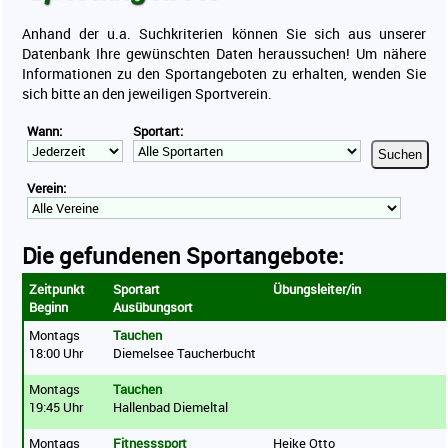
Sport für Ältere
Anhand der u.a. Suchkriterien können Sie sich aus unserer
Vereine
Datenbank Ihre gewünschten Daten heraussuchen! Um nähere
Informationen zu den Sportangeboten zu erhalten, wenden Sie
Ergebnisse
sich bitte an den jeweiligen Sportverein.
Sportabzeichen
Wann:
Sportart:
Kontakt
Suchen
Mitgliederbereich
Verein:
Die gefundenen Sportangebote:
Zeitpunkt
Sportart
Übungsleiter/in
Beginn
Ausübungsort
Montags
Tauchen
18:00 Uhr
Diemelsee Taucherbucht
Montags
Tauchen
19:45 Uhr
Hallenbad Diemeltal
Montags
Fitnesssport
Heike Otto