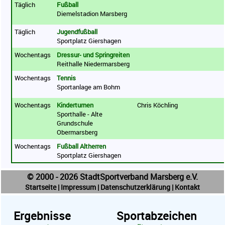
Täglich
Fußball
Diemelstadion Marsberg
Täglich
Jugendfußball
Sportplatz Giershagen
Wochentags
Dressur- und Springreiten
Reithalle Niedermarsberg
Wochentags
Tennis
Sportanlage am Bohm
Wochentags
Kinderturnen
Chris Köchling
Sporthalle - Alte
Grundschule
Obermarsberg
Wochentags
Fußball Altherren
Sportplatz Giershagen
© 2000 - 2026 StadtSportverband Marsberg e.V.
Startseite
|
Impressum
|
Datenschutzerklärung
|
Kontakt
Ergebnisse
Sportabzeichen