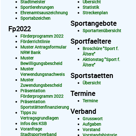
Stadtmeister
Übersicht
Sportlerehrungen
Statistik
Ehrenamtsauszeichnung
Streckenplan
Sportabzeichen
Sportangebote
Fp2022
Sportartenübersicht
Förderprogramm 2022
Sportfaeltere
Förderrichtlinie
Muster Antragsformular
Broschüre "Sport f.
NRW Bank
Ältere"
Muster
Aktionstag "Sport f.
Bewilligungsbescheid
Ältere"
Muster
Sportstaetten
Verwendungsnachweis
Muster
Übersicht
Zuwendungsbescheid
Präsentation
Termine
Förderprogramm 2022
Termine
Präsentation
Sportstättenfinanzierung
Verband
Tipps zu
Vertragsgrundlagen
Grusswort
Infos des KSB
Aufgaben
Voranfrage
Vorstand
Stadtsportverband
Vorstandshistorie