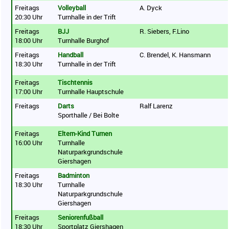
Freitags
Volleyball
A. Dyck
20:30 Uhr
Turnhalle in der Trift
Freitags
BJJ
R. Siebers, F.Lino
18:00 Uhr
Turnhalle Burghof
Freitags
Handball
C. Brendel, K. Hansmann
18:30 Uhr
Turnhalle in der Trift
Freitags
Tischtennis
17:00 Uhr
Turnhalle Hauptschule
Freitags
Darts
Ralf Larenz
Sporthalle / Bei Bolte
Freitags
Eltern-Kind Turnen
16:00 Uhr
Turnhalle
Naturparkgrundschule
Giershagen
Freitags
Badminton
18:30 Uhr
Turnhalle
Naturparkgrundschule
Giershagen
Freitags
Seniorenfußball
18:30 Uhr
Sportplatz Giershagen