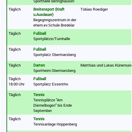
Sporthalle Beringhausen
Täglich
Breitensport (Kraft
Tobias Roediger
u.Ausdauer)
Begegnngszentrum in der
ehem.ev.Schule Bredelar
Täglich
Fußball
Sportplätze/Turnhalle
Täglich
Fußball
Sportplatz Obermarsberg
Täglich
Darten
Matthias und Lukas Künemun
Sportheim Obermarsberg
Täglich
Fußball
18:00 Uhr
Sportplatz Essentho
Täglich
Tennis
Tennisplätze "Am
Diemelbogen" bis Ende
September
Täglich
Tennis
Tennisanlage Hoppenberg