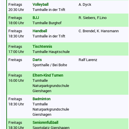
Freitags
Volleyball
A. Dyck
20:30 Uhr
Turnhalle in der Trift
Freitags
BJJ
R. Siebers, F.Lino
18:00 Uhr
Turnhalle Burghof
Freitags
Handball
C. Brendel, K. Hansmann
18:30 Uhr
Turnhalle in der Trift
Freitags
Tischtennis
17:00 Uhr
Turnhalle Hauptschule
Freitags
Darts
Ralf Larenz
Sporthalle / Bei Bolte
Freitags
Eltern-Kind Turnen
16:00 Uhr
Turnhalle
Naturparkgrundschule
Giershagen
Freitags
Badminton
18:30 Uhr
Turnhalle
Naturparkgrundschule
Giershagen
Freitags
Seniorenfußball
18:30 Uhr
Sportplatz Giershagen