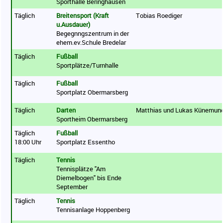
Sporthalle Beringhausen
Täglich
Breitensport (Kraft
Tobias Roediger
u.Ausdauer)
Begegnngszentrum in der
ehem.ev.Schule Bredelar
Täglich
Fußball
Sportplätze/Turnhalle
Täglich
Fußball
Sportplatz Obermarsberg
Täglich
Darten
Matthias und Lukas Künemun
Sportheim Obermarsberg
Täglich
Fußball
18:00 Uhr
Sportplatz Essentho
Täglich
Tennis
Tennisplätze "Am
Diemelbogen" bis Ende
September
Täglich
Tennis
Tennisanlage Hoppenberg