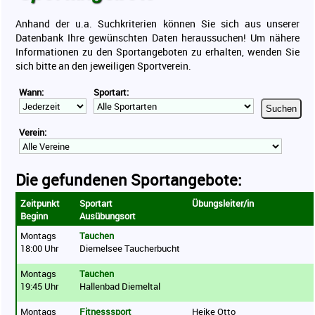
Sport für Ältere
Anhand der u.a. Suchkriterien können Sie sich aus unserer
Vereine
Datenbank Ihre gewünschten Daten heraussuchen! Um nähere
Informationen zu den Sportangeboten zu erhalten, wenden Sie
Ergebnisse
sich bitte an den jeweiligen Sportverein.
Sportabzeichen
Wann:
Sportart:
Kontakt
Suchen
Mitgliederbereich
Verein:
Die gefundenen Sportangebote:
Zeitpunkt
Sportart
Übungsleiter/in
Beginn
Ausübungsort
Montags
Tauchen
18:00 Uhr
Diemelsee Taucherbucht
Montags
Tauchen
19:45 Uhr
Hallenbad Diemeltal
Montags
Fitnesssport
Heike Otto