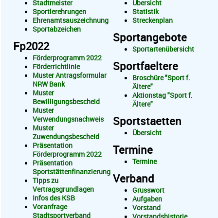
Stadtmeister
Übersicht
Sportlerehrungen
Statistik
Ehrenamtsauszeichnung
Streckenplan
Sportabzeichen
Sportangebote
Fp2022
Sportartenübersicht
Förderprogramm 2022
Sportfaeltere
Förderrichtlinie
Muster Antragsformular
Broschüre "Sport f.
NRW Bank
Ältere"
Muster
Aktionstag "Sport f.
Bewilligungsbescheid
Ältere"
Muster
Sportstaetten
Verwendungsnachweis
Muster
Übersicht
Zuwendungsbescheid
Präsentation
Termine
Förderprogramm 2022
Termine
Präsentation
Sportstättenfinanzierung
Verband
Tipps zu
Vertragsgrundlagen
Grusswort
Infos des KSB
Aufgaben
Voranfrage
Vorstand
Stadtsportverband
Vorstandshistorie