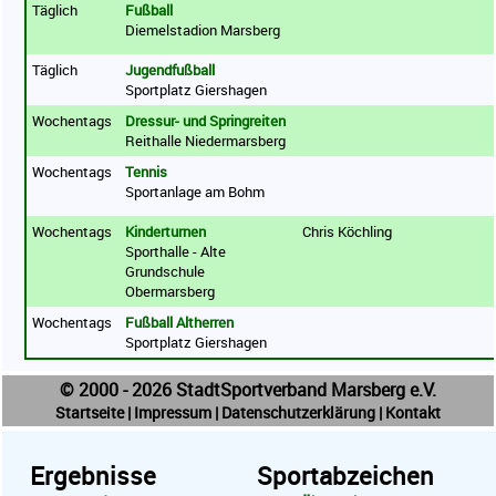
Täglich
Fußball
Diemelstadion Marsberg
Täglich
Jugendfußball
Sportplatz Giershagen
Wochentags
Dressur- und Springreiten
Reithalle Niedermarsberg
Wochentags
Tennis
Sportanlage am Bohm
Wochentags
Kinderturnen
Chris Köchling
Sporthalle - Alte
Grundschule
Obermarsberg
Wochentags
Fußball Altherren
Sportplatz Giershagen
© 2000 - 2026 StadtSportverband Marsberg e.V.
Startseite
|
Impressum
|
Datenschutzerklärung
|
Kontakt
Ergebnisse
Sportabzeichen