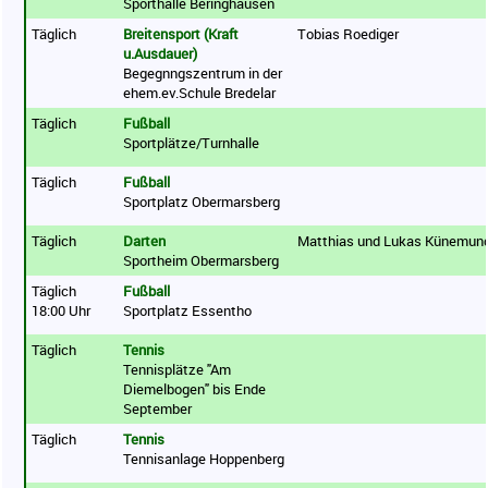
Sporthalle Beringhausen
Täglich
Breitensport (Kraft
Tobias Roediger
u.Ausdauer)
Begegnngszentrum in der
ehem.ev.Schule Bredelar
Täglich
Fußball
Sportplätze/Turnhalle
Täglich
Fußball
Sportplatz Obermarsberg
Täglich
Darten
Matthias und Lukas Künemun
Sportheim Obermarsberg
Täglich
Fußball
18:00 Uhr
Sportplatz Essentho
Täglich
Tennis
Tennisplätze "Am
Diemelbogen" bis Ende
September
Täglich
Tennis
Tennisanlage Hoppenberg