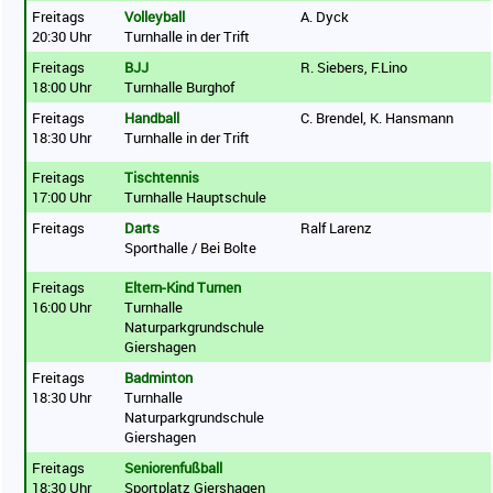
Freitags
Volleyball
A. Dyck
20:30 Uhr
Turnhalle in der Trift
Freitags
BJJ
R. Siebers, F.Lino
18:00 Uhr
Turnhalle Burghof
Freitags
Handball
C. Brendel, K. Hansmann
18:30 Uhr
Turnhalle in der Trift
Freitags
Tischtennis
17:00 Uhr
Turnhalle Hauptschule
Freitags
Darts
Ralf Larenz
Sporthalle / Bei Bolte
Freitags
Eltern-Kind Turnen
16:00 Uhr
Turnhalle
Naturparkgrundschule
Giershagen
Freitags
Badminton
18:30 Uhr
Turnhalle
Naturparkgrundschule
Giershagen
Freitags
Seniorenfußball
18:30 Uhr
Sportplatz Giershagen