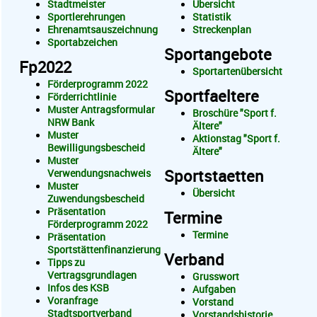
Stadtmeister
Übersicht
Sportlerehrungen
Statistik
Ehrenamtsauszeichnung
Streckenplan
Sportabzeichen
Sportangebote
Fp2022
Sportartenübersicht
Förderprogramm 2022
Sportfaeltere
Förderrichtlinie
Muster Antragsformular
Broschüre "Sport f.
NRW Bank
Ältere"
Muster
Aktionstag "Sport f.
Bewilligungsbescheid
Ältere"
Muster
Sportstaetten
Verwendungsnachweis
Muster
Übersicht
Zuwendungsbescheid
Präsentation
Termine
Förderprogramm 2022
Termine
Präsentation
Sportstättenfinanzierung
Verband
Tipps zu
Vertragsgrundlagen
Grusswort
Infos des KSB
Aufgaben
Voranfrage
Vorstand
Stadtsportverband
Vorstandshistorie