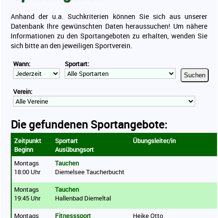
Sport für Ältere
Anhand der u.a. Suchkriterien können Sie sich aus unserer
Vereine
Datenbank Ihre gewünschten Daten heraussuchen! Um nähere
Informationen zu den Sportangeboten zu erhalten, wenden Sie
Ergebnisse
sich bitte an den jeweiligen Sportverein.
Sportabzeichen
Wann:
Sportart:
Kontakt
Suchen
Mitgliederbereich
Verein:
Die gefundenen Sportangebote:
Zeitpunkt
Sportart
Übungsleiter/in
Beginn
Ausübungsort
Montags
Tauchen
18:00 Uhr
Diemelsee Taucherbucht
Montags
Tauchen
19:45 Uhr
Hallenbad Diemeltal
Montags
Fitnesssport
Heike Otto