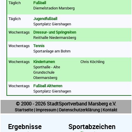
Täglich
Fußball
Diemelstadion Marsberg
Täglich
Jugendfußball
Sportplatz Giershagen
Wochentags
Dressur- und Springreiten
Reithalle Niedermarsberg
Wochentags
Tennis
Sportanlage am Bohm
Wochentags
Kinderturnen
Chris Köchling
Sporthalle - Alte
Grundschule
Obermarsberg
Wochentags
Fußball Altherren
Sportplatz Giershagen
© 2000 - 2026 StadtSportverband Marsberg e.V.
Startseite
|
Impressum
|
Datenschutzerklärung
|
Kontakt
Ergebnisse
Sportabzeichen