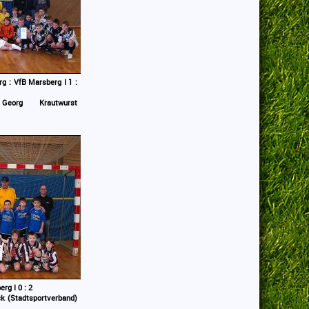
g : VfB Marsberg I 1 :
eorg Krautwurst
rg I 0 : 2
k (Stadtsportverband)