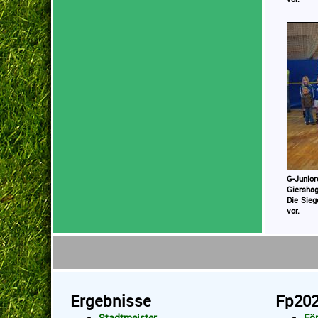
G-Junio
Giershag
Die Sieg
vor.
Ergebnisse
Fp20