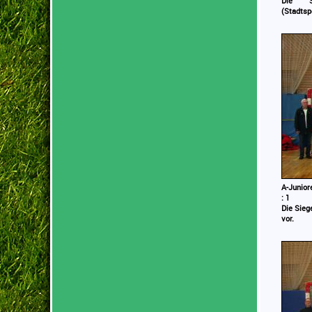
Die S
(Stadtsp
A-Junior
: 1
Die Sieg
vor.