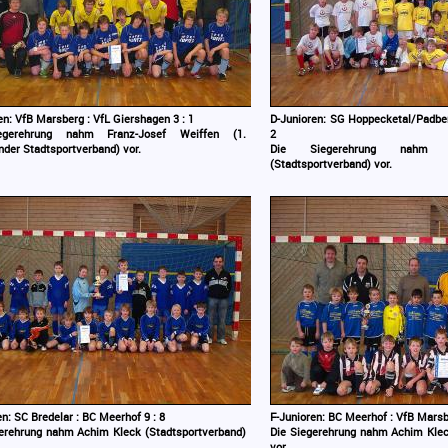
en: VfB Marsberg : VfL Giershagen 3 : 1
D-Junioren: SG Hoppecketal/Padber
egerehrung nahm Franz-Josef Weiffen (1.
2
nder Stadtsportverband) vor.
Die Siegerehrung nahm G
(Stadtsportverband) vor.
en: SC Bredelar : BC Meerhof 9 : 8
F-Junioren: BC Meerhof : VfB Marsbe
erehrung nahm Achim Kleck (Stadtsportverband)
Die Siegerehrung nahm Achim Klec
vor.