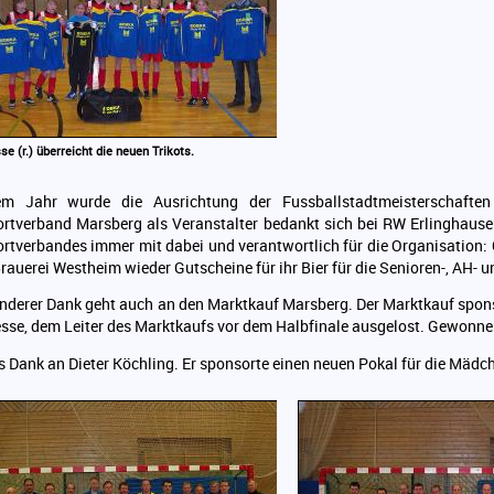
e (r.) überreicht die neuen Trikots.
em Jahr wurde die Ausrichtung der Fussballstadtmeisterschafte
rtverband Marsberg als Veranstalter bedankt sich bei RW Erlinghause
rtverbandes immer mit dabei und verantwortlich für die Organisation:
Brauerei Westheim wieder Gutscheine für ihr Bier für die Senioren-, AH- u
nderer Dank geht auch an den Marktkauf Marsberg. Der Marktkauf sponso
sse, dem Leiter des Marktkaufs vor dem Halbfinale ausgelost. Gewonne
s Dank an Dieter Köchling. Er sponsorte einen neuen Pokal für die Mäd