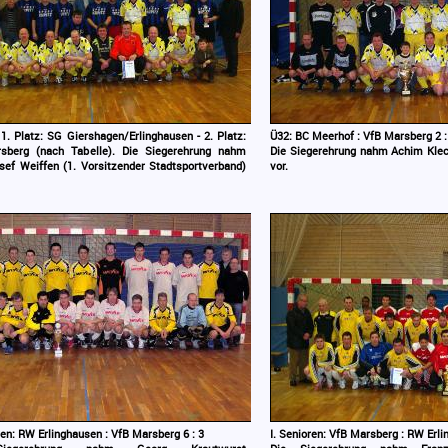
: 1. Platz: SG Giershagen/Erlinghausen - 2. Platz:
Ü32: BC Meerhof : VfB Marsberg 2 :
sberg (nach Tabelle). Die Siegerehrung nahm
Die Siegerehrung nahm Achim Klec
sef Weiffen (1. Vorsitzender Stadtsportverband)
vor.
oren: RW Erlinghausen : VfB Marsberg 6 : 3
I. Senioren: VfB Marsberg : RW Erli