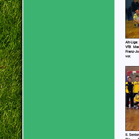
Alt-Liga
VfB Mar
Franz-Jo
vor.
II. Seni