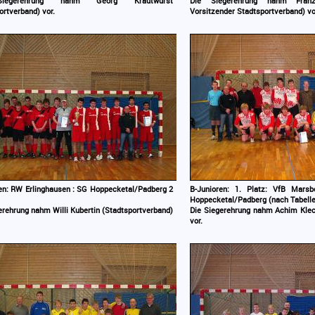
iegerehrung nahm Georg Krautwurst
Die Siegerehrung nahm Franz
ortverband) vor.
Vorsitzender Stadtsportverband) vo
en: RW Erlinghausen : SG Hoppecketal/Padberg 2
B-Junioren: 1. Platz: VfB Marsb
Hoppecketal/Padberg (nach Tabelle
erehrung nahm Willi Kubertin (Stadtsportverband)
Die Siegerehrung nahm Achim Klec
vor.