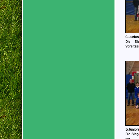
C-Junior
Die Si
Vorsitze
E-Junior
Die Sieg
vor.