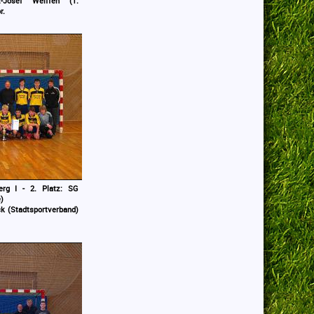
-Josef Weiffen (1.
r.
erg I - 2. Platz: SG
)
k (Stadtsportverband)